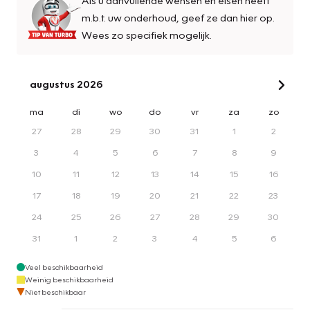
m.b.t. uw onderhoud, geef ze dan hier op.
Wees zo specifiek mogelijk.
augustus 2026
ma
di
wo
do
vr
za
zo
27
28
29
30
31
1
2
3
4
5
6
7
8
9
10
11
12
13
14
15
16
17
18
19
20
21
22
23
24
25
26
27
28
29
30
31
1
2
3
4
5
6
Veel beschikbaarheid
Weinig beschikbaarheid
Niet beschikbaar