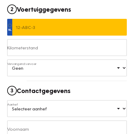
Voertuiggegevens
2
Kilometerstand
Vervangend vervoer
Contactgegevens
3
Aanhef
Voornaam