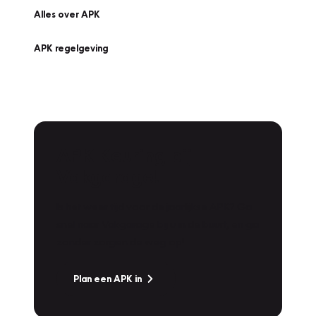
Alles over APK
APK regelgeving
APK Keuring bij
Vakgarage!
Is het weer tijd voor de jaarlijkse APK? Ga
snel naar Vakgarage bij u in de buurt, en ga
zonder zorgen de weg op!
Plan een APK in