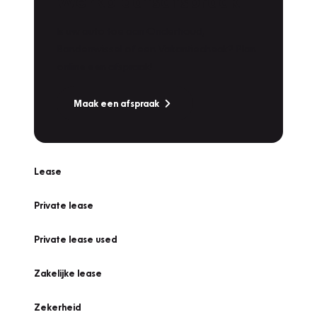
Werkplaatsafspraak
Is uw auto toe aan Onderhoud,
Bandenwissel of een Vakantiecheck? Plan
online een afspraak!
Maak een afspraak
Lease
Private lease
Private lease used
Zakelijke lease
Zekerheid