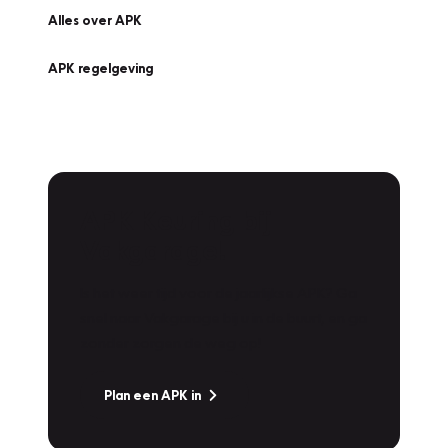
Alles over APK
APK regelgeving
APK Keuring bij
Vakgarage!
Is het weer tijd voor de jaarlijkse APK? Ga
snel naar Vakgarage bij u in de buurt, en ga
zonder zorgen de weg op!
Plan een APK in