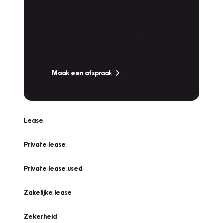
Werkplaatsafspraak
Is uw auto toe aan Onderhoud,
Bandenwissel of een Vakantiecheck? Plan
online een afspraak!
Maak een afspraak
Lease
Private lease
Private lease used
Zakelijke lease
Zekerheid