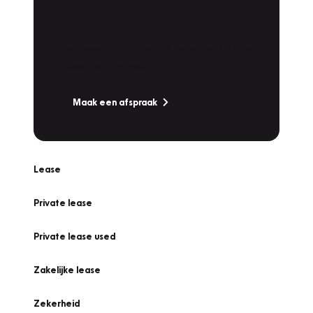
Werkplaatsafspraak
Is uw auto toe aan Onderhoud,
Bandenwissel of een Vakantiecheck? Plan
online een afspraak!
Maak een afspraak
Lease
Private lease
Private lease used
Zakelijke lease
Zekerheid