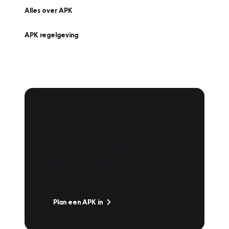
Alles over APK
APK regelgeving
APK Keuring bij
Vakgarage!
Is het weer tijd voor de jaarlijkse APK? Ga
snel naar Vakgarage bij u in de buurt, en ga
zonder zorgen de weg op!
Plan een APK in