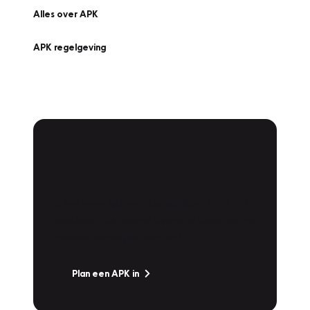
Alles over APK
APK regelgeving
APK Keuring bij
Vakgarage!
Is het weer tijd voor de jaarlijkse APK? Ga
snel naar Vakgarage bij u in de buurt, en ga
zonder zorgen de weg op!
Plan een APK in