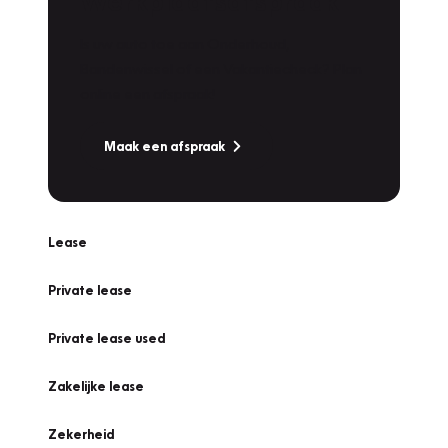
Werkplaatsafspraak
Is uw auto toe aan Onderhoud,
Bandenwissel of een Vakantiecheck? Plan
online een afspraak!
Maak een afspraak
Lease
Private lease
Private lease used
Zakelijke lease
Zekerheid