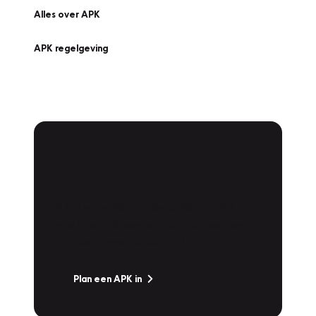
Alles over APK
APK regelgeving
APK Keuring bij
Vakgarage!
Is het weer tijd voor de jaarlijkse APK? Ga
snel naar Vakgarage bij u in de buurt, en ga
zonder zorgen de weg op!
Plan een APK in