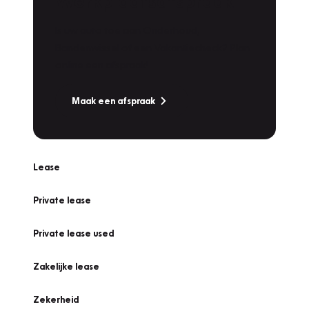
Werkplaatsafspraak
Is uw auto toe aan Onderhoud,
Bandenwissel of een Vakantiecheck? Plan
online een afspraak!
Maak een afspraak
Lease
Private lease
Private lease used
Zakelijke lease
Zekerheid