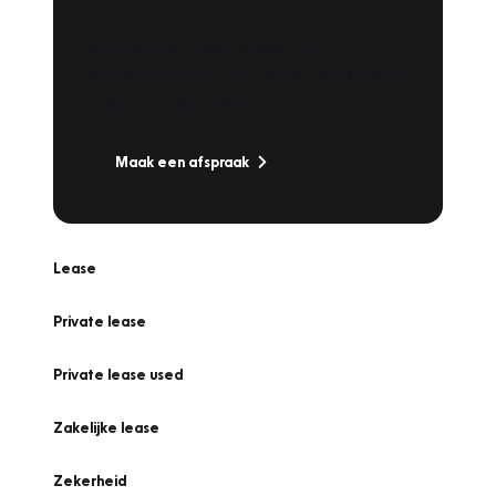
Werkplaatsafspraak
Is uw auto toe aan Onderhoud,
Bandenwissel of een Vakantiecheck? Plan
online een afspraak!
Maak een afspraak
Lease
Private lease
Private lease used
Zakelijke lease
Zekerheid