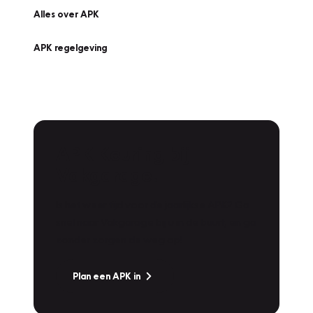
Alles over APK
APK regelgeving
APK Keuring bij
Vakgarage!
Is het weer tijd voor de jaarlijkse APK? Ga
snel naar Vakgarage bij u in de buurt, en ga
zonder zorgen de weg op!
Plan een APK in