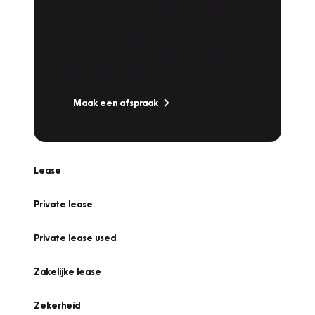
Werkplaatsafspraak
Is uw auto toe aan Onderhoud,
Bandenwissel of een Vakantiecheck? Plan
online een afspraak!
Maak een afspraak
Lease
Private lease
Private lease used
Zakelijke lease
Zekerheid