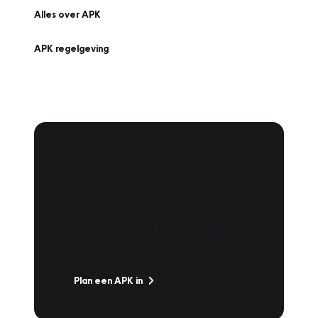
Alles over APK
APK regelgeving
APK Keuring bij
Vakgarage!
Is het weer tijd voor de jaarlijkse APK? Ga
snel naar Vakgarage bij u in de buurt, en ga
zonder zorgen de weg op!
Plan een APK in