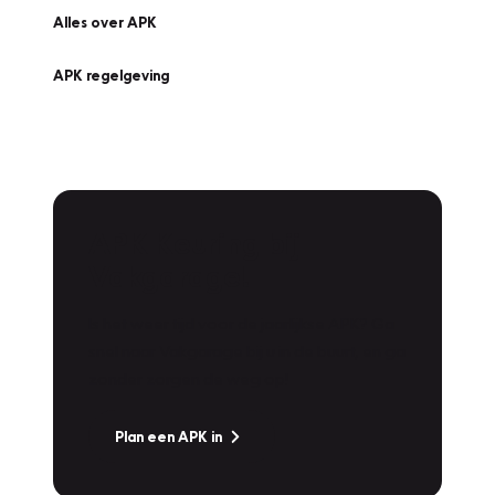
Alles over APK
APK regelgeving
APK Keuring bij
Vakgarage!
Is het weer tijd voor de jaarlijkse APK? Ga
snel naar Vakgarage bij u in de buurt, en ga
zonder zorgen de weg op!
Plan een APK in