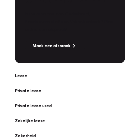
Werkplaatsafspraak
Is uw auto toe aan Onderhoud,
Bandenwissel of een Vakantiecheck? Plan
online een afspraak!
Maak een afspraak
Lease
Private lease
Private lease used
Zakelijke lease
Zekerheid