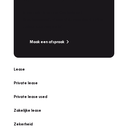
Werkplaatsafspraak
Is uw auto toe aan Onderhoud,
Bandenwissel of een Vakantiecheck? Plan
online een afspraak!
Maak een afspraak
Lease
Private lease
Private lease used
Zakelijke lease
Zekerheid