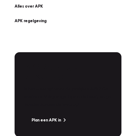
Alles over APK
APK regelgeving
APK Keuring bij
Vakgarage!
Is het weer tijd voor de jaarlijkse APK? Ga
snel naar Vakgarage bij u in de buurt, en ga
zonder zorgen de weg op!
Plan een APK in